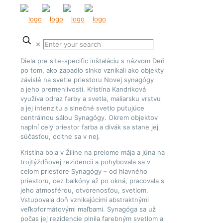
✕
Diela pre site-specific inštaláciu s názvom Deň
po tom, ako zapadlo slnko vznikali ako objekty
závislé na svetle priestoru Novej synagógy
a jeho premenlivosti. Kristína Kandriková
využíva odraz farby a svetla, maliarsku vrstvu
a jej intenzitu a slnečné svetlo putujúce
centrálnou sálou Synagógy. Okrem objektov
naplní celý priestor farba a divák sa stane jej
súčasťou, ocitne sa v nej.
Kristína bola v Žiline na prelome mája a júna na
trojtýždňovej rezidencii a pohybovala sa v
celom priestore Synagógy – od hlavného
priestoru, cez balkóny až po okná, pracovala s
jeho atmosférou, otvorenosťou, svetlom.
Vstupovala doň vznikajúcimi abstraktnými
veľkoformátovými maľbami. Synagóga sa už
počas jej rezidencie plnila farebným svetlom a