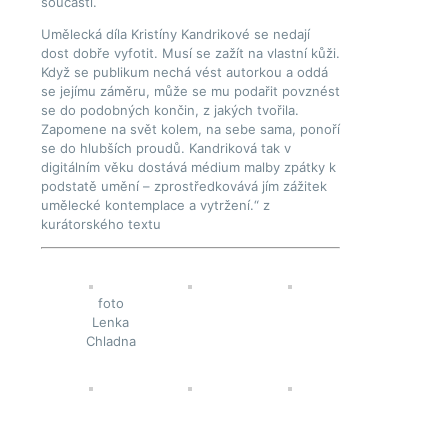
součástí.
Umělecká díla Kristíny Kandrikové se nedají
dost dobře vyfotit. Musí se zažít na vlastní kůži.
Když se publikum nechá vést autorkou a oddá
se jejímu záměru, může se mu podařit povznést
se do podobných končin, z jakých tvořila.
Zapomene na svět kolem, na sebe sama, ponoří
se do hlubších proudů. Kandriková tak v
digitálním věku dostává médium malby zpátky k
podstatě umění – zprostředkovává jím zážitek
umělecké kontemplace a vytržení.“ z
kurátorského textu
foto
Lenka
Chladna