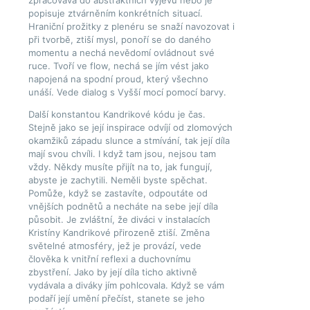
zpracovává do abstraktních výjevů nebo je
popisuje ztvárněním konkrétních situací.
Hraniční prožitky z plenéru se snaží navozovat i
při tvorbě, ztiší mysl, ponoří se do daného
momentu a nechá nevědomí ovládnout své
ruce. Tvoří ve flow, nechá se jím vést jako
napojená na spodní proud, který všechno
unáší. Vede dialog s Vyšší mocí pomocí barvy.
Další konstantou Kandrikové kódu je čas.
Stejně jako se její inspirace odvíjí od zlomových
okamžiků západu slunce a stmívání, tak její díla
mají svou chvíli. I když tam jsou, nejsou tam
vždy. Někdy musíte přijít na to, jak fungují,
abyste je zachytili. Neměli byste spěchat.
Pomůže, když se zastavíte, odpoutáte od
vnějších podnětů a necháte na sebe její díla
působit. Je zvláštní, že diváci v instalacích
Kristíny Kandrikové přirozeně ztiší. Změna
světelné atmosféry, jež je provází, vede
člověka k vnitřní reflexi a duchovnímu
zbystření. Jako by její díla ticho aktivně
vydávala a diváky jím pohlcovala. Když se vám
podaří její umění přečíst, stanete se jeho