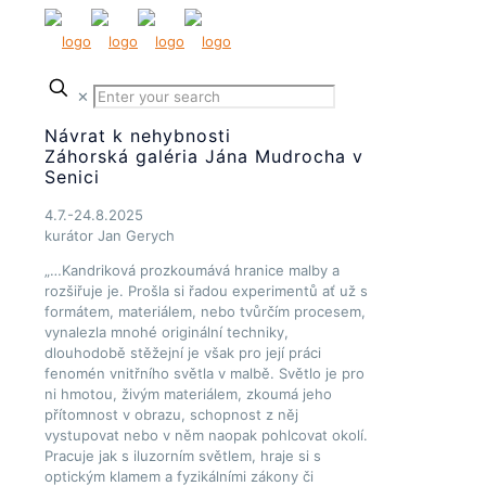
✕
Návrat k nehybnosti
Záhorská galéria Jána Mudrocha v
Senici
4.7.-24.8.2025
kurátor Jan Gerych
„…Kandriková prozkoumává hranice malby a
rozšiřuje je. Prošla si řadou experimentů ať už s
formátem, materiálem, nebo tvůrčím procesem,
vynalezla mnohé originální techniky,
dlouhodobě stěžejní je však pro její práci
fenomén vnitřního světla v malbě. Světlo je pro
ni hmotou, živým materiálem, zkoumá jeho
přítomnost v obrazu, schopnost z něj
vystupovat nebo v něm naopak pohlcovat okolí.
Pracuje jak s iluzorním světlem, hraje si s
optickým klamem a fyzikálními zákony či