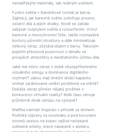
nemalířskými materiály, tak reálným světlem.
Funkcí světla v Kandrikové tvorbě je barva.
Zajímá ji, jak barevné světlo ovlivňuje prostor,
ostatní díla a jejich diváky. Nově se začala
zabývat rozptylem světla a rozostřením. Vrství
barevné a monochromní fólie, takže rozmazává
kontury původní struktury a dále minimalizuje
celkový výraz, zůstává dojem z barvy. Takovým
pojetím přesouvá pozornost z detailu ve
prospěch atmosféry a meditativního účinku díla.
Jaké má místo obraz v době všudypřítomného
vizuálního smogu a dominance digitálního
rozhraní? Jakou mají dnešní diváci kapacitu
vnímat zarámované umění pověšené na stěně?
Dokáže obraz přinést nějaký prožitek v
konkurenci virtuální reality? Kolik času věnuje
průměrně divák obrazu na výstavě?
Malířka nachází inspiraci v přírodě za domem.
Podniká výpravy za soumraku a pod korunami
stromů cestou na kopec zažívá nečekané
světelné efekty, které následně v ateliéru